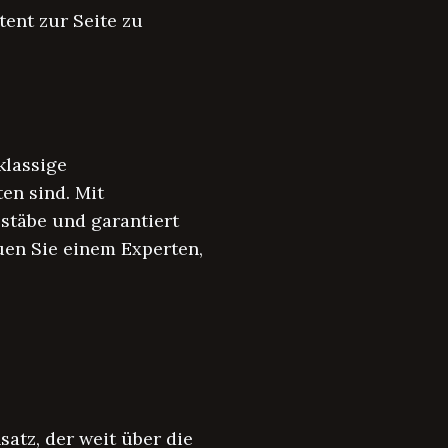
ent zur Seite zu
klassige
en sind. Mit
stäbe und garantiert
uen Sie einem Experten,
tz, der weit über die