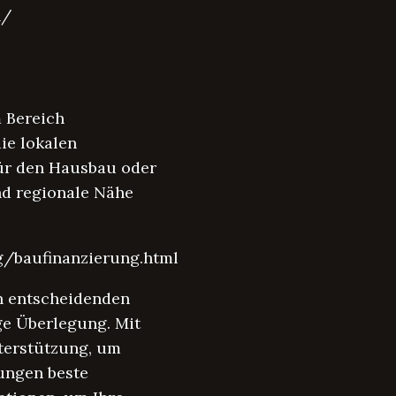
n/
m Bereich
ie lokalen
ür den Hausbau oder
nd regionale Nähe
g/baufinanzierung.html
en entscheidenden
ge Überlegung. Mit
nterstützung, um
rungen beste