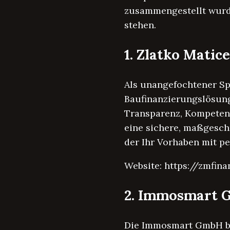
zusammengestellt wurde
stehen.
1. Zlatko Matic
Als unangefochtener Spi
Baufinanzierungslösunge
Transparenz, Kompetenz
eine sichere, maßgesch
der Ihr Vorhaben mit p
Website: https://zmfin
2. Immosmart
Die Immosmart GmbH bes